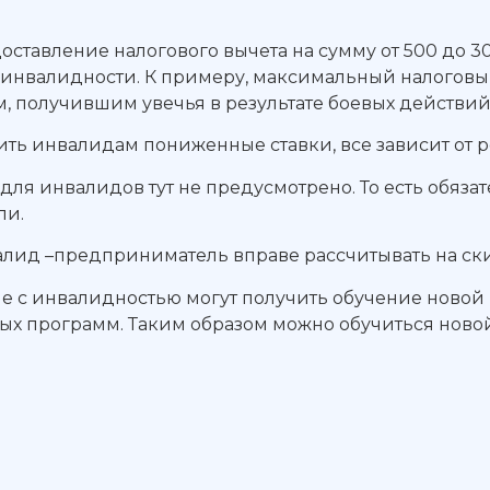
доставление налогового вычета на сумму от 500 до 
й инвалидности. К примеру, максимальный налогов
 получившим увечья в результате боевых действий
ить инвалидам пониженные ставки, все зависит от 
т для инвалидов тут не предусмотрено. То есть обяз
ли.
д –предприниматель вправе рассчитывать на скидк
не с инвалидностью могут получить обучение новой
ьных программ. Таким образом можно обучиться нов