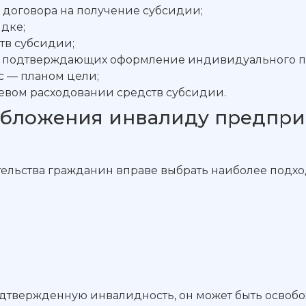
договора на получение субсидии;
дке;
тв субсидии;
ов, подтверждающих оформление индивидуального 
с — планом цели;
левом расходовании средств субсидии.
ообложения инвалиду предпр
ьства гражданин вправе выбрать наиболее подход
вержденную инвалидность, он может быть освобожд