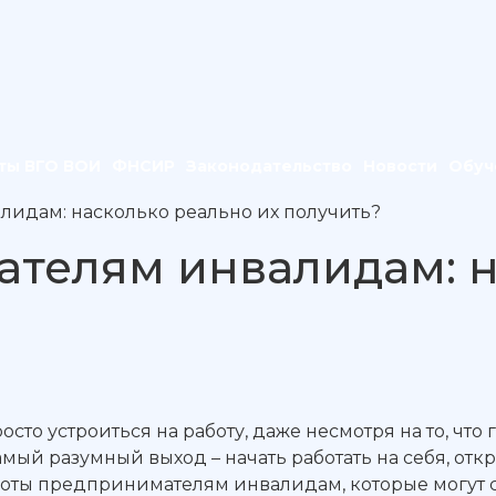
ты ВГО ВОИ
ФНСИР
Законодательство
Новости
Обуч
идам: насколько реально их получить?
телям инвалидам: н
осто устроиться на работу, даже несмотря на то, что
мый разумный выход – начать работать на себя, откр
льготы предпринимателям инвалидам, которые могут 