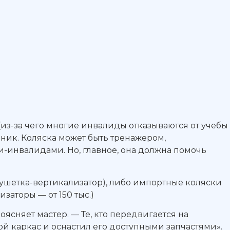
(из-за чего многие инвалиды отказываются от учебы
ханик. Коляска может быть тренажером,
и-инвалидами. Но, главное, она должна помочь
кушетка-вертикализатор), либо импортные коляски
заторы — от 150 тыс.)
ясняет мастер. — Те, кто передвигается на
мой каркас и оснастил его доступными запчастями».