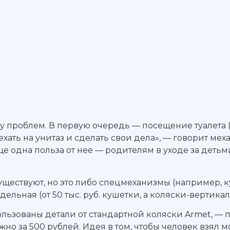
у проблем. В первую очередь — посещение туалета 
ехать на унитаз и сделать свои дела», — говорит ме
е одна польза от нее — родителям в уходе за детьм
уществуют, но это либо спецмеханизмы (например, 
льная (от 50 тыс. руб. кушетки, а коляски-вертикали
ьзованы детали от стандартной коляски Armet, — по
ожно за 500 рублей. Идея в том, чтобы человек взял 