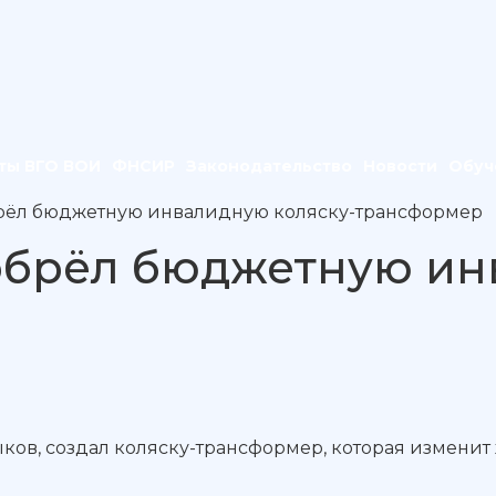
ты ВГО ВОИ
ФНСИР
Законодательство
Новости
Обуч
рёл бюджетную инвалидную коляску-трансформер
обрёл бюджетную ин
ыков, создал коляску-трансформер, которая измени