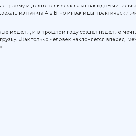
ную травму и долго пользовался инвалидными коляска
ехать из пункта А в Б, но инвалиды практически жив
ые модели, и в прошлом году создал изделие мечты
узку. «Как только человек наклоняется вперед, мех
».