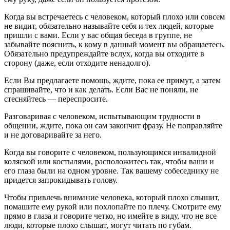
Когда вы встречаетесь с человеком, который плохо или совсем
не видит, обязательно называйте себя и тех людей, которые
пришли с вами. Если у вас общая беседа в группе, не
забывайте пояснить, к кому в данный момент вы обращаетесь.
Обязательно предупреждайте вслух, когда вы отходите в
сторону (даже, если отходите ненадолго).
Если Вы предлагаете помощь, ждите, пока ее примут, а затем
спрашивайте, что и как делать. Если Вас не поняли, не
стесняйтесь — переспросите.
Разговаривая с человеком, испытывающим трудности в
общении, ждите, пока он сам закончит фразу. Не поправляйте
и не договаривайте за него.
Когда вы говорите с человеком, пользующимся инвалидной
коляской или костылями, расположитесь так, чтобы ваши и
его глаза были на одном уровне. Так вашему собеседнику не
придется запрокидывать голову.
Чтобы привлечь внимание человека, который плохо слышит,
помашите ему рукой или похлопайте по плечу. Смотрите ему
прямо в глаза и говорите четко, но имейте в виду, что не все
люди, которые плохо слышат, могут читать по губам.