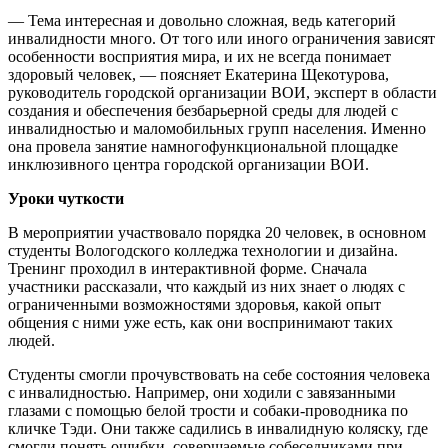
— Тема интересная и довольно сложная, ведь категорий
инвалидности много. От того или иного ограничения зависят
особенности восприятия мира, и их не всегда понимает
здоровый человек, — поясняет Екатерина Щекотурова,
руководитель городской организации ВОИ, эксперт в области
создания и обеспечения безбарьерной среды для людей с
инвалидностью и маломобильных групп населения. Именно
она провела занятие намногофункциональной площадке
инклюзивного центра городской организации ВОИ.
Уроки чуткости
В мероприятии участвовало порядка 20 человек, в основном
студенты Вологодского колледжа технологии и дизайна.
Тренинг проходил в интерактивной форме. Сначала
участники рассказали, что каждый из них знает о людях с
ограниченными возможностями здоровья, какой опыт
общения с ними уже есть, как они воспринимают таких
людей.
Студенты смогли прочувствовать на себе состояния человека
с инвалидностью. Например, они ходили с завязанными
глазами с помощью белой трости и собаки-проводника по
кличке Тэди. Они также садились в инвалидную коляску, где
смогли понять ошибки, совершаемые собеседниками при