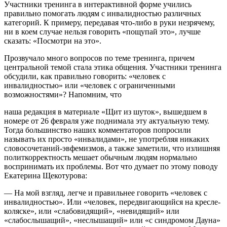
Участники тренинга в интерактивной форме учились
правильно помогать людям с инвалидностью различных
категорий. К примеру, передавая что-либо в руки незрячему,
ни в коем случае нельзя говорить «пощупай это», лучше
сказать: «Посмотри на это».
Прозвучало много вопросов по теме тренинга, причем
центральной темой стала этика общения. Участники тренинга
обсудили, как правильно говорить: «человек с
инвалидностью» или «человек с ограниченными
возможностями»? Напомним, что
наша редакция в материале «Щит из шуток», вышедшем в
номере от 26 февраля уже поднимала эту актуальную тему.
Тогда большинство наших комментаторов попросили
называть их просто «инвалидами», не употребляя никаких
словосочетаний-эвфемизмов, а также заметили, что излишняя
политкорректность мешает обычным людям нормально
воспринимать их проблемы. Вот что думает по этому поводу
Екатерина Щекотурова:
— На мой взгляд, легче и правильнее говорить «человек с
инвалидностью». Или «человек, передвигающийся на кресле-
коляске», или «слабовидящий», «невидящий» или
«слабослышащий», «неслышащий» или «с синдромом Дауна»