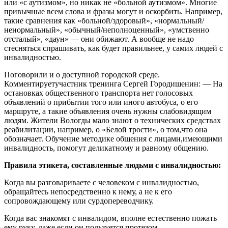
или «с аутизмом», но никак не «больной аутизмом». Многие
привычные всем слова и фразы могут и оскорбить. Например,
такие сравнения как «больной/здоровый», «нормальный/
ненормальный», «обычный/неполноценный», «умственно
отсталый», «даун» — они обижают. А вообще не надо
стесняться спрашивать, как будет правильнее, у самих людей с
инвалидностью.
Поговорили и о доступной городской среде.
Комментируетучастник тренинга Сергей Городишенин: — На
остановках общественного транспорта нет голосовых
объявлений о прибытии того или иного автобуса, о его
маршруте, а такие объявления очень нужны слабовидящим
людям. Жители Вологды мало знают о технических средствах
реабилитации, например, о «Белой трости», о том,что она
обозначает. Обучение методике общения с лицами,имеющими
инвалидность, помогут деликатному и равному общению.
Правила этикета, составленные людьми с инвалидностью:
Когда вы разговариваете с человеком с инвалидностью,
обращайтесь непосредственно к нему, а не к его
сопровождающему или сурдопереводчику.
Когда вас знакомят с инвалидом, вполне естественно пожать
ему руку, даже если он пользуется протезом.