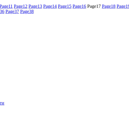
Page
11
Page
12
Page
13
Page
14
Page
15
Page
16
Page
17
Page
18
Page
1
36
Page
37
Page
38
ти