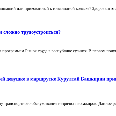
ышащий или прикованный к инвалидной коляске? Здоровым это т
и сложно трудоустроиться?
ым программам Рынок труда в республике сузился. В первом пол
чей девушке в маршрутке Курултай Башкирии прин
му транспортного обслуживания незрячих пассажиров. Данное р