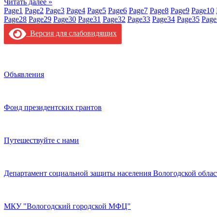
Читать далее »
Page
1
Page
2
Page
3
Page
4
Page
5
Page
6
Page
7
Page
8
Page
9
Page
10
Page
28
Page
29
Page
30
Page
31
Page
32
Page
33
Page
34
Page
35
Page
Версия для слабовидящих
Объявления
Фонд президентских грантов
Путешествуйте с нами
Департамент социальной защиты населения Вологодской облас
МКУ "Вологодский городской МФЦ"