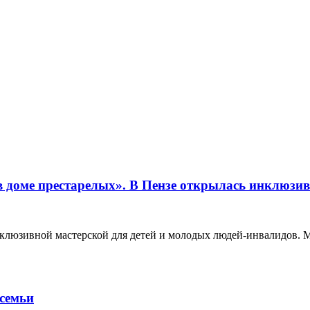
 в доме престарелых». В Пензе открылась инклюзи
нклюзивной мастерской для детей и молодых людей-инвалидов. М
 семьи