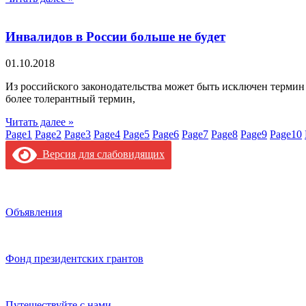
Инвалидов в России больше не будет
01.10.2018
Из российского законодательства может быть исключен термин
более толерантный термин,
Читать далее »
Page
1
Page
2
Page
3
Page
4
Page
5
Page
6
Page
7
Page
8
Page
9
Page
10
Версия для слабовидящих
Объявления
Фонд президентских грантов
Путешествуйте с нами