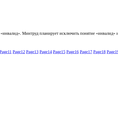
 «инвалид». Минтруд планирует исключить понятие «инвалид» и
Page
11
Page
12
Page
13
Page
14
Page
15
Page
16
Page
17
Page
18
Page
1