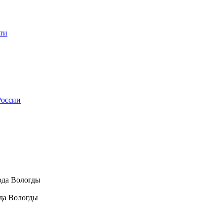
ти
России
ода Вологды
да Вологды