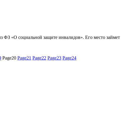
з ФЗ «О социальной защите инвалидов». Его место займет
9
Page
20
Page
21
Page
22
Page
23
Page
24