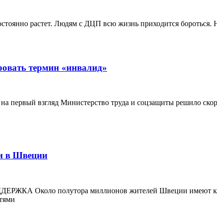
стоянно растет. Людям с ДЦП всю жизнь приходится бороться. Н
ровать термин «инвалид»
я на первый взгляд Министерство труда и соцзащиты решило ско
и в Швеции
коло полутора миллионов жителей Швеции имеют какую-л
тями